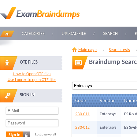
CATEGORIES
UPLOAD FILE
SEARCH
Main page
Search tests
Braindump Sear
OTE FILES
How to Open OTE files
Use Loorex to open OTE files
SIGN IN
Code
Vendor
Name
2B0-011
Enterasys
ES Rout
2B0-012
Enterasys
ES Swit
Sign in
Lost password?