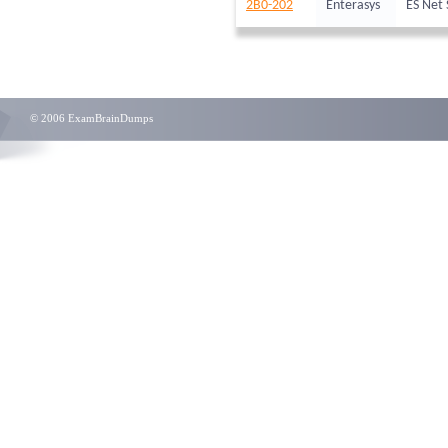
2B0-202
Enterasys
ES Net 
© 2006 ExamBrainDumps